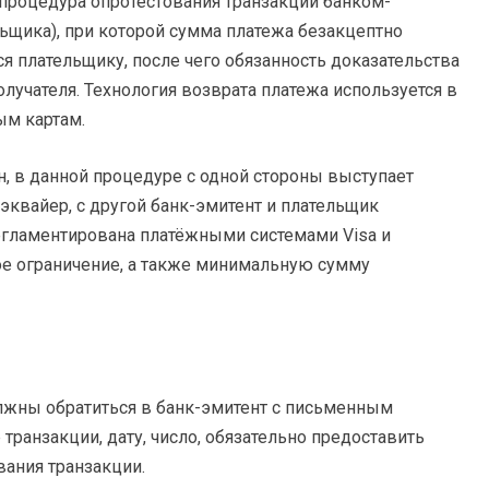
— процедура опротестования транзакции банком-
ьщика), при которой сумма платежа безакцептно
ся плательщику, после чего обязанность доказательства
олучателя. Технология возврата платежа используется в
ым картам.
, в данной процедуре с одной стороны выступает
к-эквайер, с другой банк-эмитент и плательщик
регламентирована платёжными системами Visa и
ое ограничение, а также минимальную сумму
олжны обратиться в банк-эмитент с письменным
транзакции, дату, число, обязательно предоставить
вания транзакции.