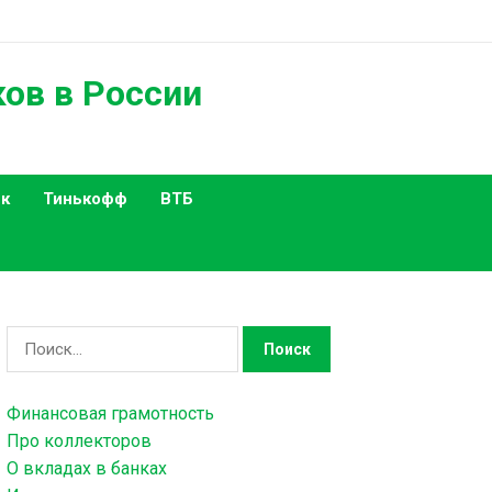
ков в России
к
Тинькофф
ВТБ
Н
а
й
Финансовая грамотность
т
Про коллекторов
и
О вкладах в банках
: