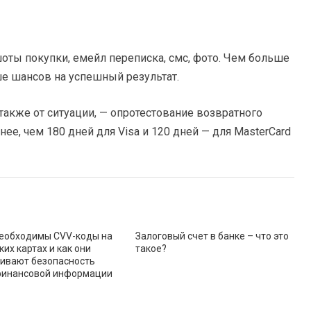
оты покупки, емейл переписка, смс, фото. Чем больше
ше шансов на успешный результат.
также от ситуации, — опротестование возвратного
ее, чем 180 дней для Visa и 120 дней — для MasterCard
еобходимы CVV-коды на
Залоговый счет в банке – что это
их картах и как они
такое?
ивают безопасность
финансовой информации