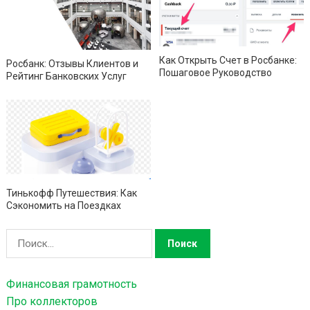
Как Открыть Счет в Росбанке:
Росбанк: Отзывы Клиентов и
Пошаговое Руководство
Рейтинг Банковских Услуг
Тинькофф Путешествия: Как
Сэкономить на Поездках
Н
а
й
Финансовая грамотность
т
Про коллекторов
и