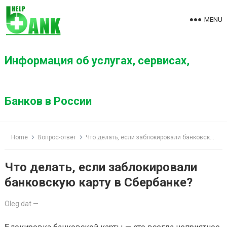
S
k
MENU
i
p
t
Информация об услугах, сервисах,
o
c
o
Банков в России
n
t
e
Home
Вопрос-ответ
Что делать, если заблокировали банковскую карту в Сбербанке?
n
t
Что делать, если заблокировали
банковскую карту в Сбербанке?
Oleg dat
—