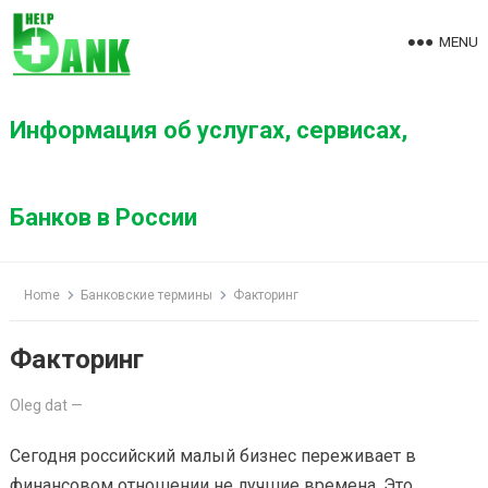
S
k
MENU
i
p
t
Информация об услугах, сервисах,
o
c
o
Банков в России
n
t
e
Home
Банковские термины
Факторинг
n
t
Факторинг
Oleg dat
—
Сегодня российский малый бизнес переживает в
финансовом отношении не лучшие времена. Это