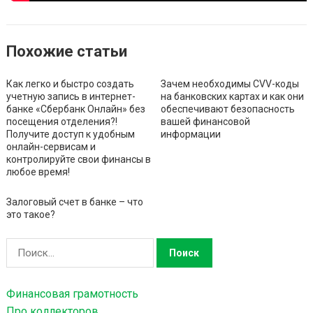
Похожие статьи
Как легко и быстро создать
Зачем необходимы CVV-коды
учетную запись в интернет-
на банковских картах и как они
банке «Сбербанк Онлайн» без
обеспечивают безопасность
посещения отделения?!
вашей финансовой
Получите доступ к удобным
информации
онлайн-сервисам и
контролируйте свои финансы в
любое время!
Залоговый счет в банке – что
это такое?
Н
а
й
Финансовая грамотность
т
Про коллекторов