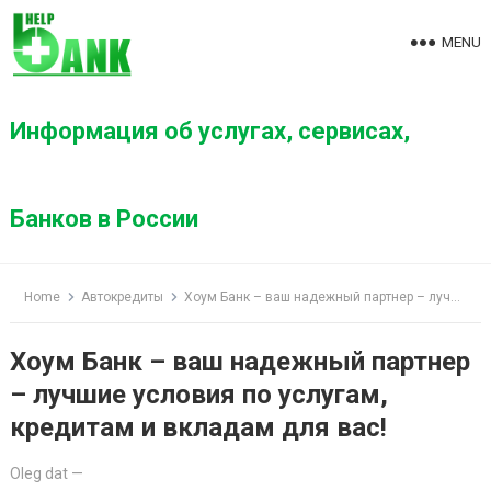
S
k
MENU
i
p
t
Информация об услугах, сервисах,
o
c
o
Банков в России
n
t
e
Home
Автокредиты
Хоум Банк – ваш надежный партнер – лучшие условия по услугам, кредитам и вкладам для вас!
n
t
Хоум Банк – ваш надежный партнер
– лучшие условия по услугам,
кредитам и вкладам для вас!
Oleg dat
—