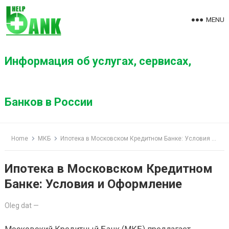
S
k
MENU
i
p
t
Информация об услугах, сервисах,
o
c
o
Банков в России
n
t
e
Home
МКБ
Ипотека в Московском Кредитном Банке: Условия и Оформление
n
t
Ипотека в Московском Кредитном
Банке: Условия и Оформление
Oleg dat
—