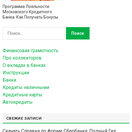
Программа Лояльности
Московского Кредитного
Банка: Как Получать Бонусы
Н
а
й
Финансовая грамотность
т
Про коллекторов
и
О вкладах в банках
:
Инструкции
Банки
Кредиты наличными
Кредитные карты
Автокредиты
СВЕЖИЕ ЗАПИСИ
Скачать Справка по форме Сбербанка: Полный Гид