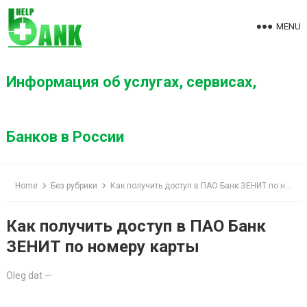
S
k
MENU
i
p
t
Информация об услугах, сервисах,
o
c
o
Банков в России
n
t
e
Home
Без рубрики
Как получить доступ в ПАО Банк ЗЕНИТ по номеру карты
n
t
Как получить доступ в ПАО Банк
ЗЕНИТ по номеру карты
Oleg dat
—