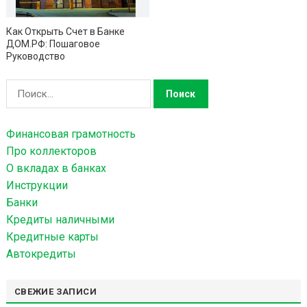
Как Открыть Счет в Банке
ДОМ.РФ: Пошаговое
Руководство
Н
а
й
Финансовая грамотность
т
Про коллекторов
и
О вкладах в банках
:
Инструкции
Банки
Кредиты наличными
Кредитные карты
Автокредиты
СВЕЖИЕ ЗАПИСИ