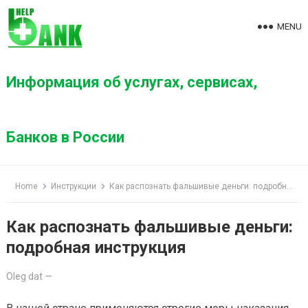
S
k
MENU
i
p
t
Информация об услугах, сервисах,
o
c
o
Банков в России
n
t
e
Home
Инструкции
Как распознать фальшивые деньги: подробная инструкция
n
t
Как распознать фальшивые деньги:
подробная инструкция
Oleg dat
—