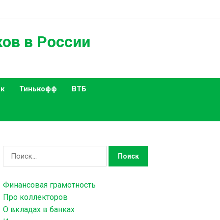
ков в России
к
Тинькофф
ВТБ
Н
а
й
Финансовая грамотность
т
Про коллекторов
и
О вкладах в банках
: