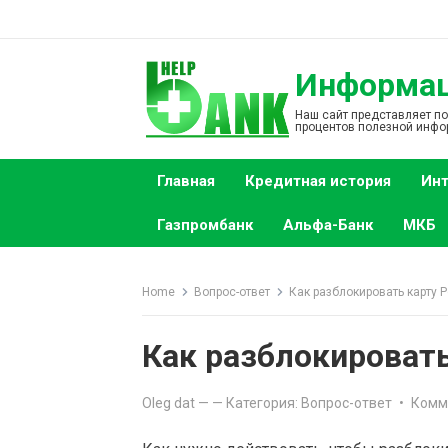
S
k
i
Информаци
p
t
Наш сайт представляет п
процентов полезной инфо
o
c
Главная
Кредитная история
Инт
o
n
Газпромбанк
Альфа-Банк
МКБ
t
e
n
Home
Вопрос-ответ
Как разблокировать карту 
t
Как разблокировать
Oleg dat
—
— Категория:
Вопрос-ответ
•
Комм