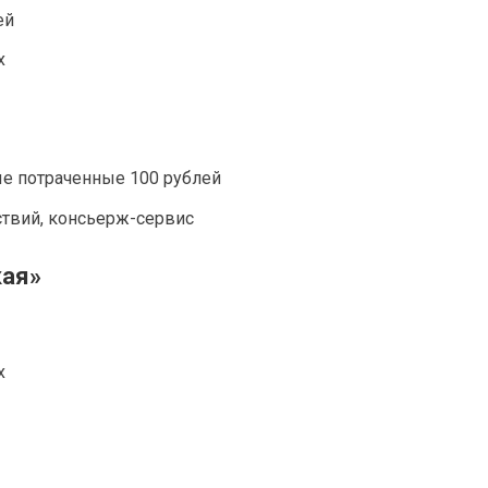
ей
х
ые потраченные 100 рублей
ствий, консьерж-сервис
кая»
х