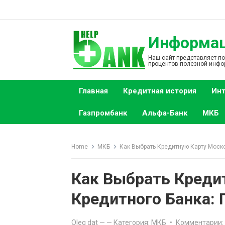
S
k
i
Информаци
p
t
Наш сайт представляет п
процентов полезной инфо
o
c
Главная
Кредитная история
Инт
o
n
Газпромбанк
Альфа-Банк
МКБ
t
e
n
Home
МКБ
Как Выбрать Кредитную Карту Моск
t
Как Выбрать Креди
Кредитного Банка:
Oleg dat
—
— Категория:
МКБ
•
Комментарии: