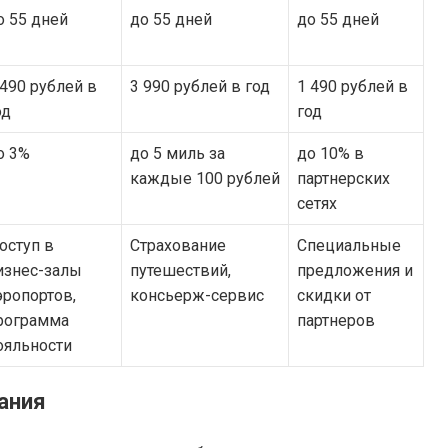
о 55 дней
до 55 дней
до 55 дней
 490 рублей в
3 990 рублей в год
1 490 рублей в
од
год
о 3%
до 5 миль за
до 10% в
каждые 100 рублей
партнерских
сетях
оступ в
Страхование
Специальные
изнес-залы
путешествий,
предложения и
эропортов,
консьерж-сервис
скидки от
рограмма
партнеров
ояльности
ания