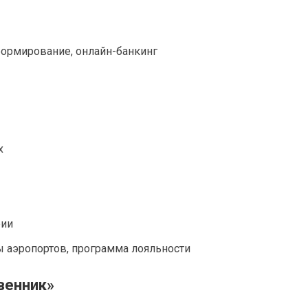
формирование, онлайн-банкинг
х
рии
лы аэропортов, программа лояльности
венник»