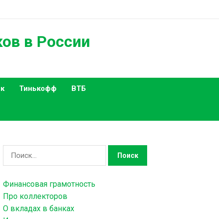
ков в России
к
Тинькофф
ВТБ
Н
а
й
Финансовая грамотность
т
Про коллекторов
и
О вкладах в банках
: