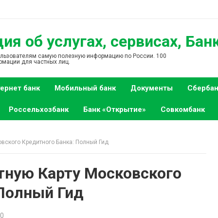
я об услугах, сервисах, Бан
ользователям самую полезную информацию по России. 100
рмации для частных лиц.
ернет банк
Мобильный банк
Документы
Сбербан
Россельхозбанк
Банк «Открытие»
Совкомбанк
овского Кредитного Банка: Полный Гид
тную Карту Московского
 Полный Гид
 0