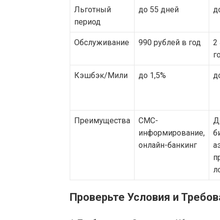
Льготный
до 55 дней
д
период
Обслуживание
990 рублей в год
2
г
Кэшбэк/Мили
до 1,5%
д
Преимущества
СМС-
Д
информирование,
б
онлайн-банкинг
а
п
л
Проверьте Условия и Требов