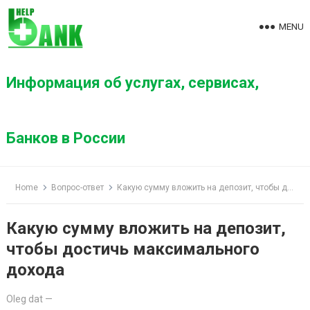
S
k
MENU
i
p
t
Информация об услугах, сервисах,
o
c
o
Банков в России
n
t
e
Home
Вопрос-ответ
Какую сумму вложить на депозит, чтобы достичь максимального дохода
n
t
Какую сумму вложить на депозит,
чтобы достичь максимального
дохода
Oleg dat
—