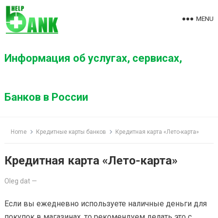
S
k
MENU
i
p
t
Информация об услугах, сервисах,
o
c
o
Банков в России
n
t
e
Home
Кредитные карты банков
Кредитная карта «Лето-карта»
n
t
Кредитная карта «Лето-карта»
Oleg dat
—
Если вы ежедневно используете наличные деньги для
покупок в магазинах, то рекомендуем делать это с