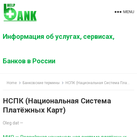
S
k
MENU
i
p
t
Информация об услугах, сервисах,
o
c
o
Банков в России
n
t
e
Home
Банковские термины
НСПК (Национальная Система Платёжных Карт)
n
t
НСПК (Национальная Система
Платёжных Карт)
Oleg dat
—