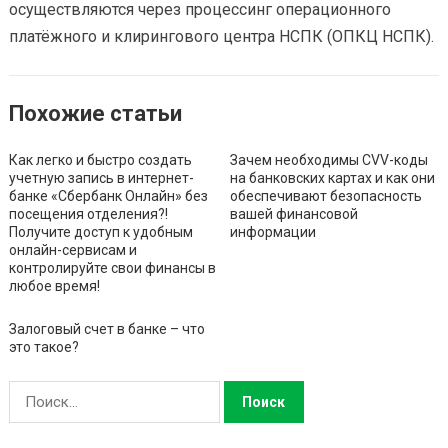
осуществляются через процессинг операционного
платёжного и клирингового центра НСПК (ОПКЦ НСПК).
Похожие статьи
Как легко и быстро создать
Зачем необходимы CVV-коды
учетную запись в интернет-
на банковских картах и как они
банке «Сбербанк Онлайн» без
обеспечивают безопасность
посещения отделения?!
вашей финансовой
Получите доступ к удобным
информации
онлайн-сервисам и
контролируйте свои финансы в
любое время!
Залоговый счет в банке – что
это такое?
Н
а
й