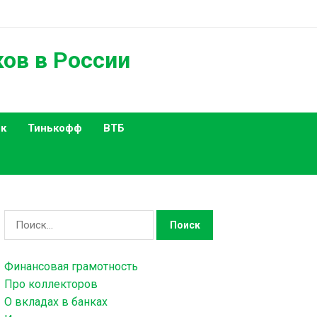
ков в России
к
Тинькофф
ВТБ
Н
а
й
Финансовая грамотность
т
Про коллекторов
и
О вкладах в банках
: