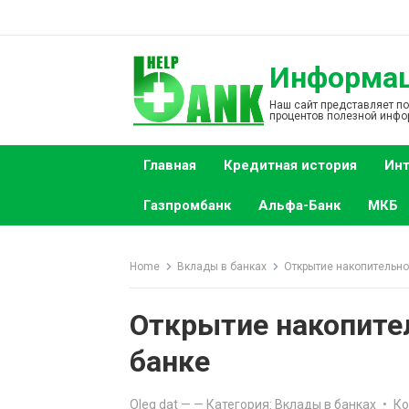
S
k
i
Информаци
p
t
Наш сайт представляет п
процентов полезной инфо
o
c
Главная
Кредитная история
Инт
o
n
Газпромбанк
Альфа-Банк
МКБ
t
e
n
Home
Вклады в банках
Открытие накопительно
t
Открытие накопите
банке
Oleg dat
—
— Категория:
Вклады в банках
•
Ко