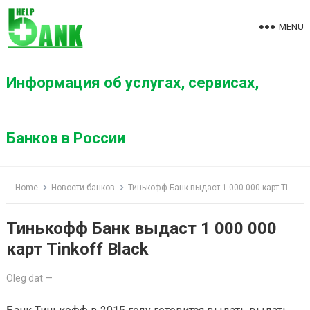
S
k
MENU
i
p
t
Информация об услугах, сервисах,
o
c
o
Банков в России
n
t
e
Home
Новости банков
Тинькофф Банк выдаст 1 000 000 карт Tinkoff Black
n
t
Тинькофф Банк выдаст 1 000 000
карт Tinkoff Black
Oleg dat
—