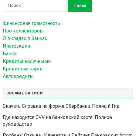
Н
а
й
Финансовая грамотность
т
Про коллекторов
и
О вкладах в банках
:
Инструкции
Банки
Кредиты наличными
Кредитные карты
Автокредиты
СВЕЖИЕ ЗАПИСИ
Скачать Справка по форме Сбербанка: Полный Гид
Где находится CVV на банковской карте: Полное
руководство
Росбанк: Отзывы Клиентов и Рейтинг Банковских Услуг