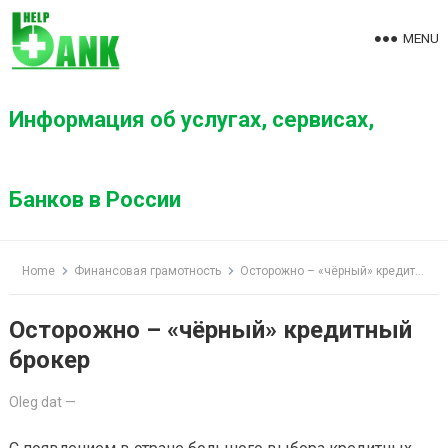
S
k
MENU
i
p
t
Информация об услугах, сервисах,
o
c
o
Банков в России
n
t
e
Home
Финансовая грамотность
Осторожно – «чёрный» кредитный брокер
n
t
Осторожно – «чёрный» кредитный
брокер
Oleg dat
—