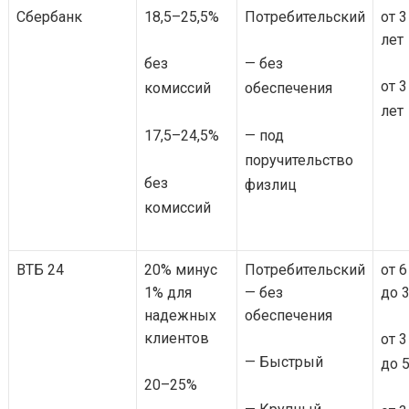
Сбербанк
18,5–25,5%
Потребительский
от 3
лет
без
— без
от 3
комиссий
обеспечения
лет
17,5–24,5%
— под
поручительство
без
физлиц
комиссий
ВТБ 24
20% минус
Потребительский
от 6
1% для
— без
до 3
надежных
обеспечения
клиентов
от 3
— Быстрый
до 5
20–25%