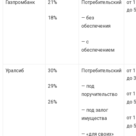
Газпромбанк
21%
Потребительский
от 1
до 5
18%
— без
обеспечения
— с
обеспечением
Уралсиб
30%
Потребительский
от 1
до 3
29%
— под
от 1
поручительство
26%
до 5
— под залог
от 1
имущества
до 5
— «для своих»