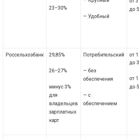
— Крупный
от 3
23–30%
до 5
— Удобный
Россельхозбанк
29,85%
Потребительский
от 1
до 3
26–27%
— без
от 1
обеспечения
минус 3%
до 5
для
— с
владельцев
обеспечением
зарплатных
карт