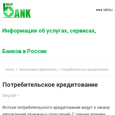
S
k
MENU
i
p
t
Информация об услугах, сервисах,
o
c
o
Банков в России
n
t
e
Home
Финансовая грамотность
Потребительское кредитование
n
t
Потребительское кредитование
Oleg dat
—
Истоки потребительского кредитования ведут к началу
зарождения денежных отношений. С давних времён