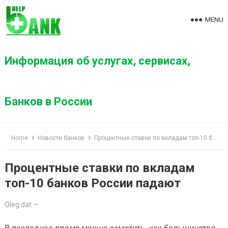
S
k
MENU
i
p
t
Информация об услугах, сервисах,
o
c
o
Банков в России
n
t
e
Home
Новости банков
Процентные ставки по вкладам топ-10 банков России падают
n
t
Процентные ставки по вкладам
топ-10 банков России падают
Oleg dat
—