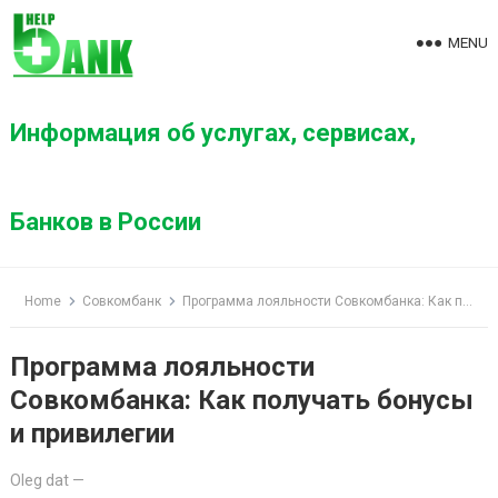
S
k
MENU
i
p
t
Информация об услугах, сервисах,
o
c
o
Банков в России
n
t
e
Home
Совкомбанк
Программа лояльности Совкомбанка: Как получать бонусы и привилегии
n
t
Программа лояльности
Совкомбанка: Как получать бонусы
и привилегии
Oleg dat
—