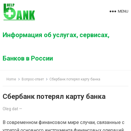
S
k
MENU
i
p
t
Информация об услугах, сервисах,
o
c
o
Банков в России
n
t
e
Home
Вопрос-ответ
Сбербанк потерял карту банка
n
t
Сбербанк потерял карту банка
Oleg dat
—
В современном финансовом мире случаи, связанные с
утратой основного инструмента финансовых операций,