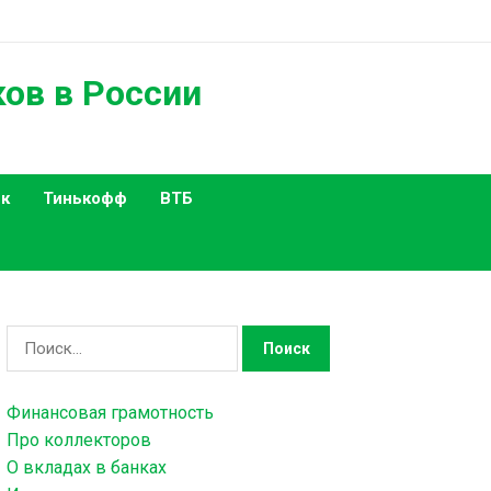
ков в России
к
Тинькофф
ВТБ
Н
а
й
Финансовая грамотность
т
Про коллекторов
и
О вкладах в банках
: