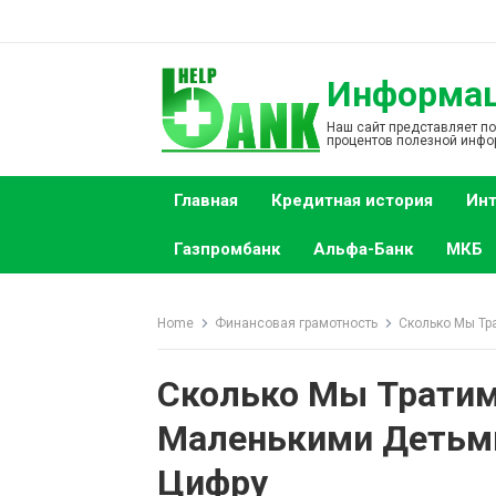
S
k
i
Информаци
p
t
Наш сайт представляет п
процентов полезной инфо
o
c
Главная
Кредитная история
Инт
o
n
Газпромбанк
Альфа-Банк
МКБ
t
e
n
Home
Финансовая грамотность
Сколько Мы Тр
t
Сколько Мы Тратим
Маленькими Детьми
Цифру