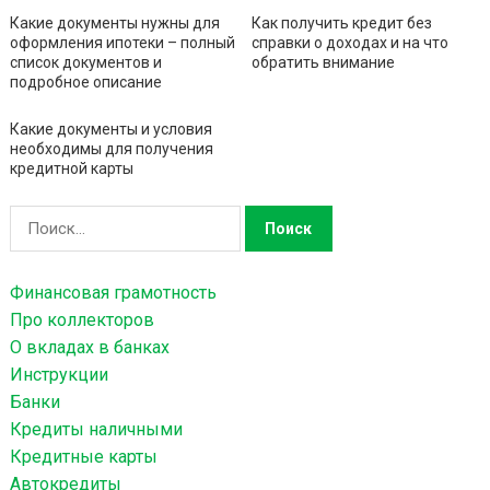
Какие документы нужны для
Как получить кредит без
оформления ипотеки – полный
справки о доходах и на что
список документов и
обратить внимание
подробное описание
Какие документы и условия
необходимы для получения
кредитной карты
Н
а
й
Финансовая грамотность
т
Про коллекторов
и
О вкладах в банках
:
Инструкции
Банки
Кредиты наличными
Кредитные карты
Автокредиты