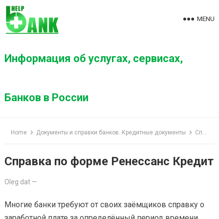
S
k
MENU
i
p
t
Информация об услугах, сервисах,
o
c
o
Банков в России
n
t
e
Home
Документы и справки банков. Кредитные документы
Справка по форме Ренессанс Кредит
n
t
Справка по форме Ренессанс Кредит
Oleg dat
—
Многие банки требуют от своих заёмщиков справку о
заработной плате за определённый период времени.