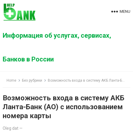
S
k
MENU
i
p
t
Информация об услугах, сервисах,
o
c
o
Банков в России
n
t
e
Home
Без рубрики
Возможность входа в систему АКБ Ланта-Банк (АО) с использованием номера карты
n
t
Возможность входа в систему АКБ
Ланта-Банк (АО) с использованием
номера карты
Oleg dat
—