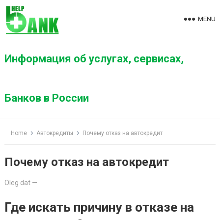
S
k
MENU
i
p
t
Информация об услугах, сервисах,
o
c
o
Банков в России
n
t
e
Home
Автокредиты
Почему отказ на автокредит
n
t
Почему отказ на автокредит
Oleg dat
—
Где искать причину в отказе на