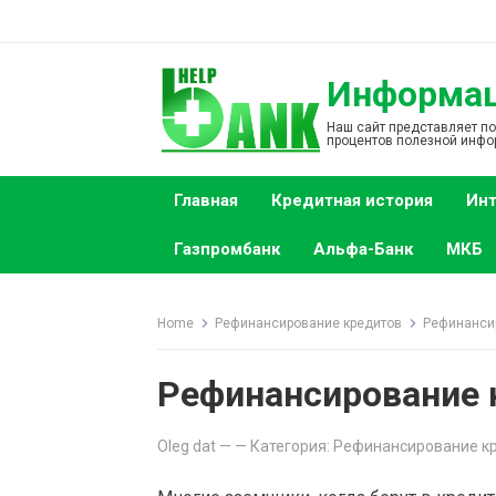
S
k
i
Информаци
p
t
Наш сайт представляет п
процентов полезной инфо
o
c
Главная
Кредитная история
Инт
o
n
Газпромбанк
Альфа-Банк
МКБ
t
e
n
Home
Рефинансирование кредитов
Рефинансир
t
Рефинансирование 
Oleg dat
—
— Категория:
Рефинансирование к