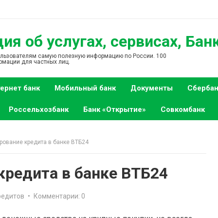
я об услугах, сервисах, Бан
ользователям самую полезную информацию по России. 100
рмации для частных лиц.
ернет банк
Мобильный банк
Документы
Сбербан
Россельхозбанк
Банк «Открытие»
Совкомбанк
ование кредита в банке ВТБ24
кредита в банке ВТБ24
редитов
•
Комментарии: 0