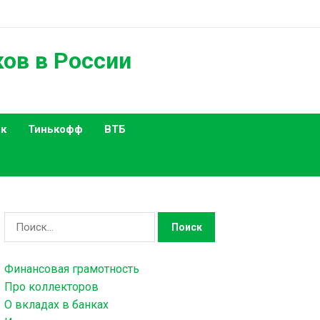
ков в России
к
Тинькофф
ВТБ
Н
а
й
Финансовая грамотность
т
Про коллекторов
и
О вкладах в банках
: